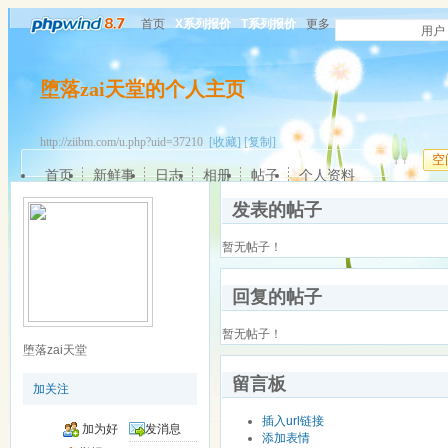
首页
X系列报价
T系列报价
更多
用户
堕落zai天堂的个人主页
http://ziibm.com/u.php?uid=37210
[收藏]
[复制]
空
首页
新鲜事
日志
相册
帖子
个人资料
发表的帖子
暂无帖子！
回复的帖子
暂无帖子！
堕落zai天堂
留言板
加关注
插入url链接
加为好
发消息
添加表情