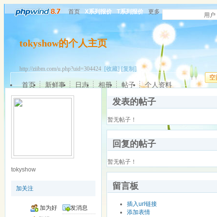
首页
X系列报价
T系列报价
更多
用户
tokyshow的个人主页
http://ziibm.com/u.php?uid=304424
[收藏]
[复制]
空
首页
新鲜事
日志
相册
帖子
个人资料
发表的帖子
暂无帖子！
回复的帖子
暂无帖子！
tokyshow
留言板
加关注
插入url链接
加为好
发消息
添加表情