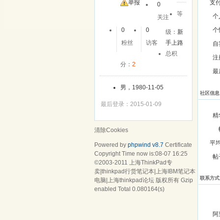
友
举报
支
0
等
个
关注
0
0
个
级：
新
粉丝
访客
手上路
自
总积
注
分：
2
最
男，1980-11-05
社区信息
最后登录：2015-01-09
精
清除Cookies
平
Powered by
phpwind v8.7
Certificate
Copyright Time now is:08-07 16:25
帖
©2003-2011
上海ThinkPad专
卖|thinkpad行货笔记本|上海IBM笔记本
联系方式
电脑|上海thinkpad论坛
版权所有 Gzip
enabled
Total 0.080164(s)
阿