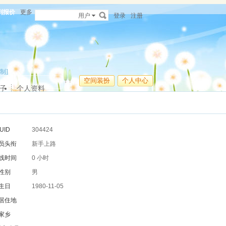
列报价
更多
用户
登录
注册
制]
空间装扮
个人中心
子
个人资料
UID
304424
员头衔
新手上路
线时间
0 小时
性别
男
生日
1980-11-05
居住地
家乡