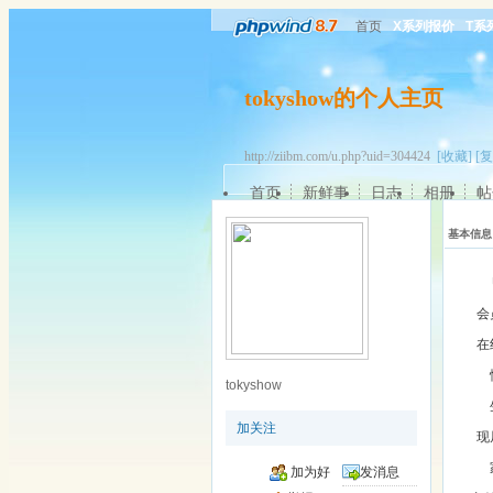
首页
X系列报价
T系
tokyshow的个人主页
http://ziibm.com/u.php?uid=304424
[收藏]
[复
首页
新鲜事
日志
相册
帖
基本信息
会
在
tokyshow
加关注
现
加为好
发消息