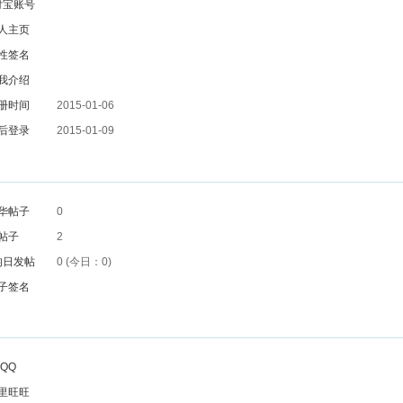
付宝账号
人主页
性签名
我介绍
册时间
2015-01-06
后登录
2015-01-09
华帖子
0
帖子
2
均日发帖
0 (今日：0)
子签名
QQ
里旺旺