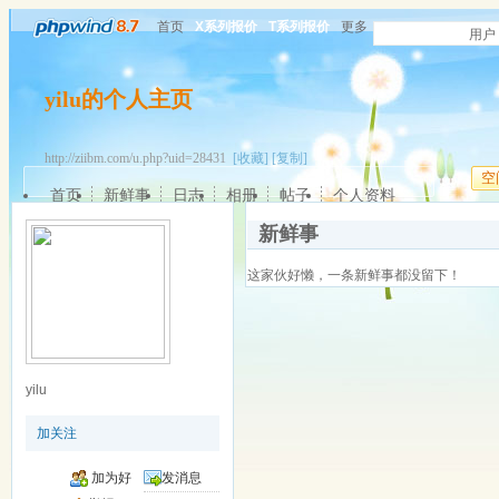
首页
X系列报价
T系列报价
更多
用户
yilu的个人主页
http://ziibm.com/u.php?uid=28431
[收藏]
[复制]
空
首页
新鲜事
日志
相册
帖子
个人资料
新鲜事
这家伙好懒，一条新鲜事都没留下！
yilu
加关注
加为好
发消息