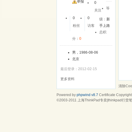
友
举报
0
等
关注
0
0
级：
新
粉丝
访客
手上路
总积
分：
0
男，1986-08-06
北京
最后登录：2012-02-15
更多资料
清除Cook
Powered by
phpwind v8.7
Certificate
Copyright
©2003-2011
上海ThinkPad专卖|thinkpad行