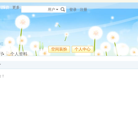
列报价
更多
用户
登录
注册
制]
空间装扮
个人中心
子
个人资料
册
片！