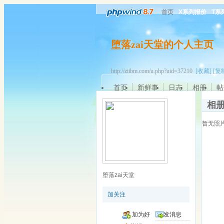
首页
X系列报价
T系
堕落zai天堂的个人主页
http://ziibm.com/u.php?uid=37210
[收藏]
[复
首页
新鲜事
日志
相册
帖
相
暂无照
堕落zai天堂
加关注
加为好
发消息