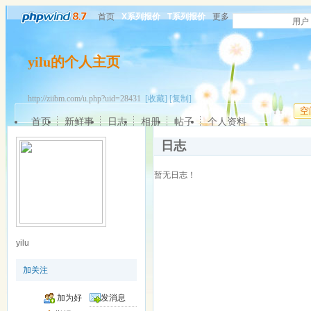
首页
X系列报价
T系列报价
更多
用户
yilu的个人主页
http://ziibm.com/u.php?uid=28431
[收藏]
[复制]
空
首页
新鲜事
日志
相册
帖子
个人资料
日志
暂无日志！
yilu
加关注
加为好
发消息