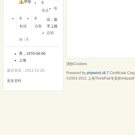
友
举报
0
等
关注
0
0
级：
新
粉丝
访客
手上路
总积
分：
0
男，1976-08-06
上海
清除Cookies
最后登录：2011-12-28
Powered by
phpwind v8.7
Certificate
Copy
©2003-2011
上海ThinkPad专卖|think
更多资料